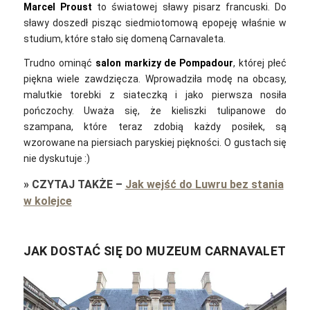
Marcel Proust
to światowej sławy pisarz francuski. Do
sławy doszedł pisząc siedmiotomową epopeję właśnie w
studium, które stało się domeną Carnavaleta.
Trudno ominąć
salon markizy de Pompadour
, której płeć
piękna wiele zawdzięcza. Wprowadziła modę na obcasy,
malutkie torebki z siateczką i jako pierwsza nosiła
pończochy. Uważa się, że kieliszki tulipanowe do
szampana, które teraz zdobią każdy posiłek, są
wzorowane na piersiach paryskiej piękności. O gustach się
nie dyskutuje :)
»
CZYTAJ TAKŻE
–
Jak wejść do Luwru bez stania
w kolejce
JAK DOSTAĆ SIĘ DO MUZEUM CARNAVALET