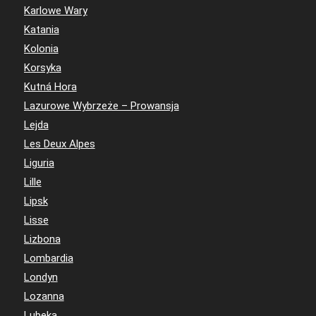
Karlowe Wary
Katania
Kolonia
Korsyka
Kutná Hora
Lazurowe Wybrzeże – Prowansja
Lejda
Les Deux Alpes
Liguria
Lille
Lipsk
Lisse
Lizbona
Lombardia
Londyn
Lozanna
Lubeka