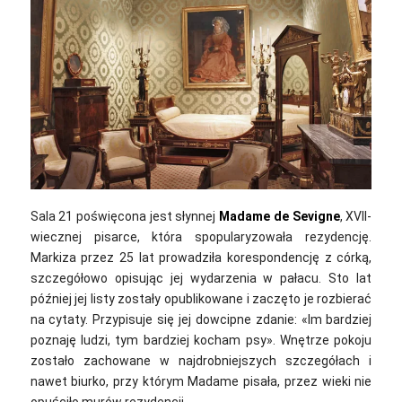
Sala 21 poświęcona jest słynnej
Madame de Sevigne
, XVII-
wiecznej pisarce, która spopularyzowała rezydencję.
Markiza przez 25 lat prowadziła korespondencję z córką,
szczegółowo opisując jej wydarzenia w pałacu. Sto lat
później jej listy zostały opublikowane i zaczęto je rozbierać
na cytaty. Przypisuje się jej dowcipne zdanie: «Im bardziej
poznaję ludzi, tym bardziej kocham psy». Wnętrze pokoju
zostało zachowane w najdrobniejszych szczegółach i
nawet biurko, przy którym Madame pisała, przez wieki nie
opuściło murów rezydencji.