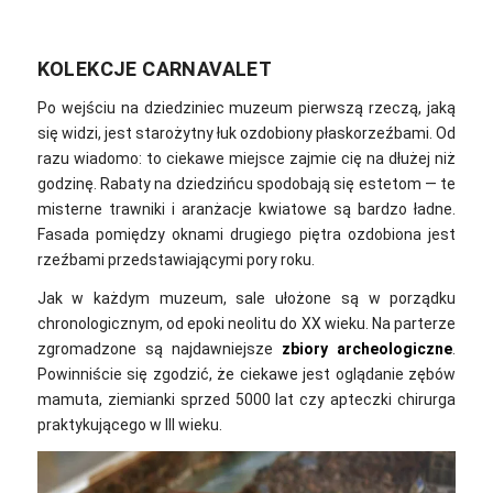
KOLEKCJE CARNAVALET
Po wejściu na dziedziniec muzeum pierwszą rzeczą, jaką
się widzi, jest starożytny łuk ozdobiony płaskorzeźbami. Od
razu wiadomo: to ciekawe miejsce zajmie cię na dłużej niż
godzinę. Rabaty na dziedzińcu spodobają się estetom — te
misterne trawniki i aranżacje kwiatowe są bardzo ładne.
Fasada pomiędzy oknami drugiego piętra ozdobiona jest
rzeźbami przedstawiającymi pory roku.
Jak w każdym muzeum, sale ułożone są w porządku
chronologicznym, od epoki neolitu do XX wieku. Na parterze
zgromadzone są najdawniejsze
zbiory archeologiczne
.
Powinniście się zgodzić, że ciekawe jest oglądanie zębów
mamuta, ziemianki sprzed 5000 lat czy apteczki chirurga
praktykującego w III wieku.