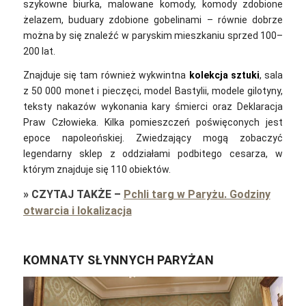
szykowne biurka, malowane komody, komody zdobione
żelazem, buduary zdobione gobelinami – równie dobrze
można by się znaleźć w paryskim mieszkaniu sprzed 100–
200 lat.
Znajduje się tam również wykwintna
kolekcja sztuki
, sala
z 50 000 monet i pieczęci, model Bastylii, modele gilotyny,
teksty nakazów wykonania kary śmierci oraz Deklaracja
Praw Człowieka. Kilka pomieszczeń poświęconych jest
epoce napoleońskiej. Zwiedzający mogą zobaczyć
legendarny sklep z oddziałami podbitego cesarza, w
którym znajduje się 110 obiektów.
»
CZYTAJ TAKŻE
–
Pchli targ w Paryżu. Godziny
otwarcia i lokalizacja
KOMNATY SŁYNNYCH PARYŻAN