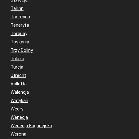
Szwecja
Tallinn
Taormina
Teneryfa
Torquay
Toskania
Trzy Doliny
Tuluza
Turcja
Utrecht
Valletta
Walencja
Watykan
Węgry
Wenecja
Wenecja Euganejska
Werona