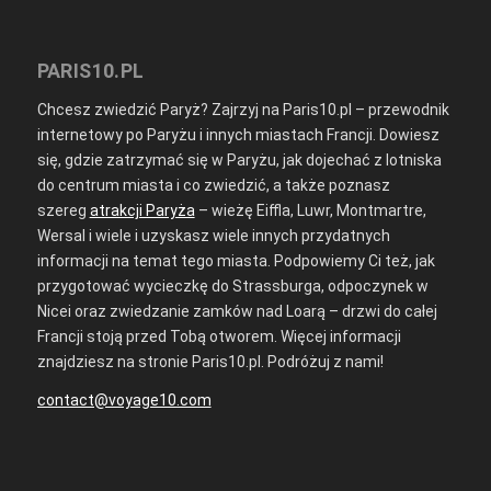
PARIS10.PL
Chcesz zwiedzić Paryż? Zajrzyj na Paris10.pl – przewodnik
internetowy po Paryżu i innych miastach Francji. Dowiesz
się, gdzie zatrzymać się w Paryżu, jak dojechać z lotniska
do centrum miasta i co zwiedzić, a także poznasz
szereg
atrakcji Paryża
– wieżę Eiffla, Luwr, Montmartre,
Wersal i wiele i uzyskasz wiele innych przydatnych
informacji na temat tego miasta. Podpowiemy Ci też, jak
przygotować wycieczkę do Strassburga, odpoczynek w
Nicei oraz zwiedzanie zamków nad Loarą – drzwi do całej
Francji stoją przed Tobą otworem. Więcej informacji
znajdziesz na stronie Paris10.pl. Podróżuj z nami!
contact@voyage10.com