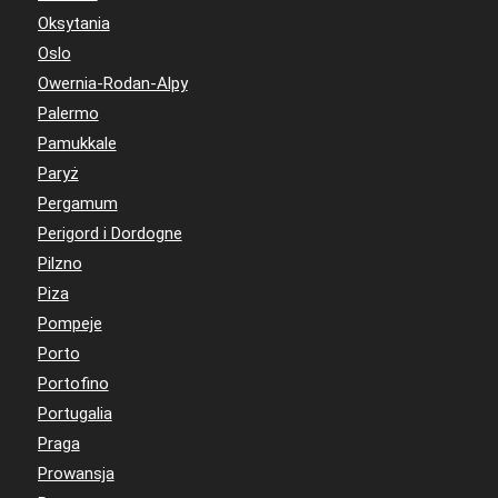
Oksytania
Oslo
Owernia-Rodan-Alpy
Palermo
Pamukkale
Paryż
Pergamum
Perigord i Dordogne
Pilzno
Piza
Pompeje
Porto
Portofino
Portugalia
Praga
Prowansja