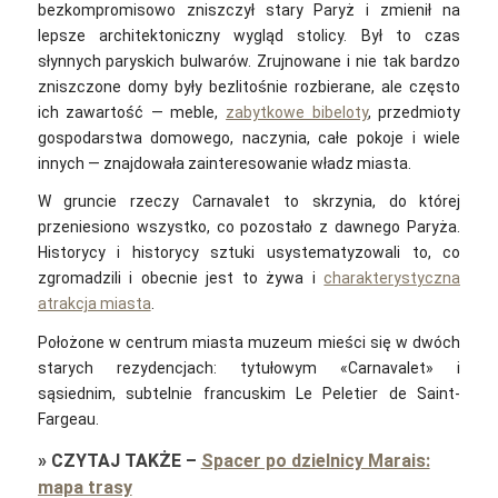
bezkompromisowo zniszczył stary Paryż i zmienił na
lepsze architektoniczny wygląd stolicy. Był to czas
słynnych paryskich bulwarów. Zrujnowane i nie tak bardzo
zniszczone domy były bezlitośnie rozbierane, ale często
ich zawartość — meble,
zabytkowe bibeloty
, przedmioty
gospodarstwa domowego, naczynia, całe pokoje i wiele
innych — znajdowała zainteresowanie władz miasta.
W gruncie rzeczy Carnavalet to skrzynia, do której
przeniesiono wszystko, co pozostało z dawnego Paryża.
Historycy i historycy sztuki usystematyzowali to, co
zgromadzili i obecnie jest to żywa i
charakterystyczna
atrakcja miasta
.
Położone w centrum miasta muzeum mieści się w dwóch
starych rezydencjach: tytułowym «Carnavalet» i
sąsiednim, subtelnie francuskim Le Peletier de Saint-
Fargeau.
»
CZYTAJ TAKŻE
–
Spacer po dzielnicy Marais:
mapa trasy