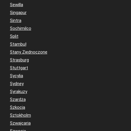
Sewilla
Singapur
Sintra
Sochimilco
Split
Stambuł
Stany Zjednoczone
Strasburg
Stuttgart
Sycylia
Sydney
Syrakuzy
Szardża
Szkocja
Sztokholm
Szwajcaria