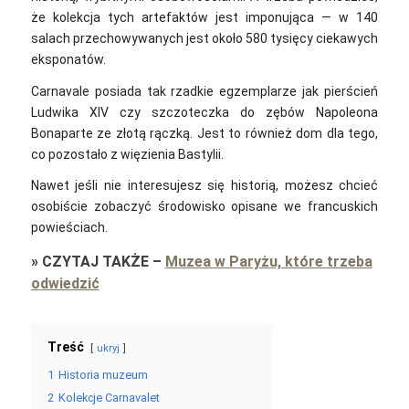
że kolekcja tych artefaktów jest imponująca — w 140
salach przechowywanych jest około 580 tysięcy ciekawych
eksponatów.
Carnavale posiada tak rzadkie egzemplarze jak pierścień
Ludwika XIV czy szczoteczka do zębów Napoleona
Bonaparte ze złotą rączką. Jest to również dom dla tego,
co pozostało z więzienia Bastylii.
Nawet jeśli nie interesujesz się historią, możesz chcieć
osobiście zobaczyć środowisko opisane we francuskich
powieściach.
»
CZYTAJ TAKŻE
–
Muzea w Paryżu, które trzeba
odwiedzić
Treść
ukryj
1
Historia muzeum
2
Kolekcje Carnavalet