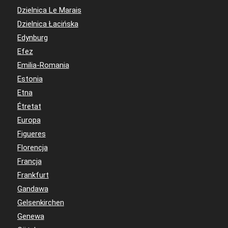
Dzielnica Le Marais
Dzielnica Łacińska
Edynburg
Efez
Emilia-Romania
Estonia
Etna
Étretat
Europa
Figueres
Florencja
Francja
Frankfurt
Gandawa
Gelsenkirchen
Genewa