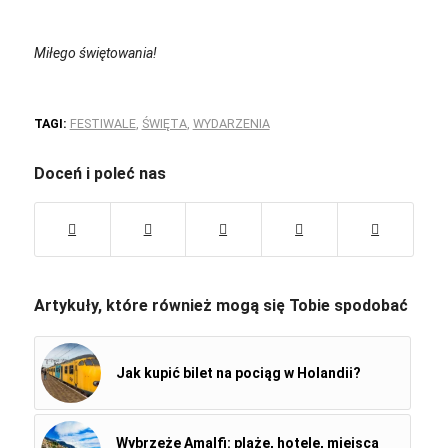
Miłego świętowania!
TAGI:
FESTIWALE
,
ŚWIĘTA
,
WYDARZENIA
Doceń i poleć nas
Artykuły, które również mogą się Tobie spodobać
Jak kupić bilet na pociąg w Holandii?
Wybrzeże Amalfi: plaże, hotele, miejsca