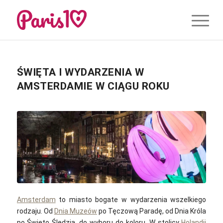
ŚWIĘTA I WYDARZENIA W
AMSTERDAMIE W CIĄGU ROKU
Amsterdam
to miasto bogate w wydarzenia wszelkiego
rodzaju. Od
Dnia Muzeów
po Tęczową Paradę, od Dnia Króla
po Święto Śledzia, do wyboru do koloru. W stolicy
Holandii