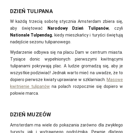
DZIEŃ TULIPANA
W każdą trzecią sobotę stycznia Amsterdam zbiera się,
aby świętować
Narodowy Dzień Tulipanów
, czyli
Nationale Tulpendag
, kiedy mieszkańcy i turyści świętują
nadejście sezonu tulipanowego.
Wydarzenie odbywa się na placu Dam w centrum miasta.
Tysiące donic wypełnionych pierwszymi kwitnącymi
tulipanami pokrywają plac. A ludzie gromadzą się, aby je
wszystkie podziwiać! Jednak warto mieć na uwadze, że to
dopiero pierwsze kwiaty uprawiane w szklarniach.
Masowe
kwitnienie tulipanów
na polach rozpocznie się dopiero w
połowie marca.
DZIEŃ MUZEÓW
Amsterdam ma wiele do pokazania zarówno dla zwykłego
turysty, jak i wytrawnego podróżnika. Pewnie dlatego