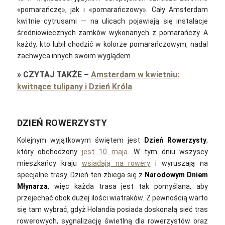
«pomarańczę», jak i «pomarańczowy». Cały Amsterdam
kwitnie cytrusami — na ulicach pojawiają się instalacje
średniowiecznych zamków wykonanych z pomarańczy. A
każdy, kto lubił chodzić w kolorze pomarańczowym, nadal
zachwyca innych swoim wyglądem.
»
CZYTAJ TAKŻE
–
Amsterdam w kwietniu:
kwitnące tulipany i Dzień Króla
DZIEŃ ROWERZYSTY
Kolejnym wyjątkowym świętem jest
Dzień Rowerzysty
,
który obchodzony
jest 10 maja
. W tym dniu wszyscy
mieszkańcy kraju
wsiadają na rowery
i wyruszają na
specjalne trasy. Dzień ten zbiega się z
Narodowym Dniem
Młynarza
, więc każda trasa jest tak pomyślana, aby
przejechać obok dużej ilości wiatraków. Z pewnością warto
się tam wybrać, gdyż Holandia posiada doskonałą sieć tras
rowerowych, sygnalizację świetlną dla rowerzystów oraz