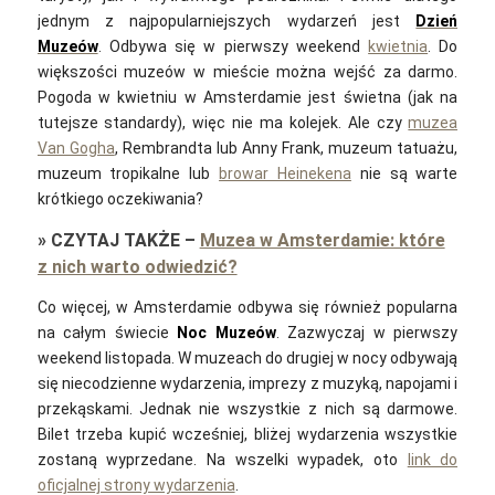
jednym z najpopularniejszych wydarzeń jest
Dzień
Muzeów
. Odbywa się w pierwszy weekend
kwietnia
. Do
większości muzeów w mieście można wejść za darmo.
Pogoda w kwietniu w Amsterdamie jest świetna (jak na
tutejsze standardy), więc nie ma kolejek. Ale czy
muzea
Van Gogha
, Rembrandta lub Anny Frank, muzeum tatuażu,
muzeum tropikalne lub
browar Heinekena
nie są warte
krótkiego oczekiwania?
»
CZYTAJ TAKŻE
–
Muzea w Amsterdamie: które
z nich warto odwiedzić?
Co więcej, w Amsterdamie odbywa się również popularna
na całym świecie
Noc Muzeów
. Zazwyczaj w pierwszy
weekend listopada. W muzeach do drugiej w nocy odbywają
się niecodzienne wydarzenia, imprezy z muzyką, napojami i
przekąskami. Jednak nie wszystkie z nich są darmowe.
Bilet trzeba kupić wcześniej, bliżej wydarzenia wszystkie
zostaną wyprzedane. Na wszelki wypadek, oto
link do
oficjalnej strony wydarzenia
.