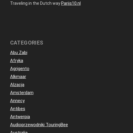
Traveling in the Dutch way
Parijs10.nl
CATEGORIES
Abu Zabi
Afryka
Agrigento
Alkmaar
Alzacja
Amsterdam
Annecy
Antibes
Antwerpia
Audioprzewodniki TouringBee
Australia