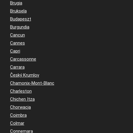
Brugia
Bruksela
Budapeszt
Burgundia
Cancun
Cannes
Capri
Carcassonne
Carrara
Český Krumlov
Chamonix-Mont-Blanc
Charleston
Chichen Itza
Chorwacja
Coimbra
Colmar
Connemara