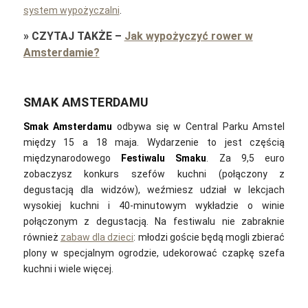
system wypożyczalni
.
»
CZYTAJ TAKŻE
–
Jak wypożyczyć rower w
Amsterdamie?
SMAK AMSTERDAMU
Smak Amsterdamu
odbywa się w Central Parku Amstel
między 15 a 18 maja. Wydarzenie to jest częścią
międzynarodowego
Festiwalu Smaku
. Za 9,5 euro
zobaczysz konkurs szefów kuchni (połączony z
degustacją dla widzów), weźmiesz udział w lekcjach
wysokiej kuchni i 40-minutowym wykładzie o winie
połączonym z degustacją. Na festiwalu nie zabraknie
również
zabaw dla dzieci
: młodzi goście będą mogli zbierać
plony w specjalnym ogrodzie, udekorować czapkę szefa
kuchni i wiele więcej.