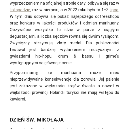
wyprzedzeniem na oficjalnej stronie daty: odbywa się raz w
listopadzie
, raz w sierpniu, a w 2022 roku było to 1–3
lipca
.
W tym dniu odbywa się pokaz najlepszego coffeeshopu
oraz konkurs w jakości produktów i odmian marihuany.
Oczywiście wszystko to idzie w parze z ciągłymi
degustacjami, a liczba sędziów równa się dwóm tysiącom.
Zwycięzcy otrzymują złoty medal. Dla publiczności
festiwal jest bardziej wydarzeniem muzycznym z
gwiazdami hip-hopu, drum & bassu i grime’u
występującymi na głównej scenie.
Przypominamy, że marihuana może mieć
nieprzewidywalne konsekwencje dla zdrowia. Jej palenie
jest zakazane w większości krajów świata, a nawet w
większości prowincji Holandii turyści nie mają wstępu do
kawiarni.
DZIEŃ ŚW. MIKOŁAJA