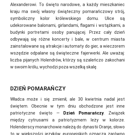
Alexanderowi. To święto narodowe, a każdy mieszkaniec
kraju ma swój własny świąteczny pomarańczowy strój,
symboliczny kolor królewskiego domu. Ulice są
udekorowane balonami, girlandami, flagami i wstążkami, a
budynki portretami osoby panującej. Przez cały dzień
odbywają się różne koncerty i bale, w centrum miasta
zainstalowane są atrakcje i automaty do gier, a wieczorem
wszędzie odpalane są świąteczne fajerwerki. Ale uważaj:
liczba pijanych Holendrów, którzy są szaleńczo zakochani
w swoim królu, wychodzi poza wszelką skalę.
DZIEŃ POMARAŃCZY
Władca może i się zmienił, ale 30 kwietnia nadal jest
świętem. Obecnie w tym dniu obchodzone jest inne
patriotyczne święto —
Dzień Pomarańczy
. Związek
między cytrusami a patriotyzmem leży w kolorze.
Holenderscy monarchowie należą do dynastii Oranje, słowo
to w większości języków europejskich oznacza zarówno