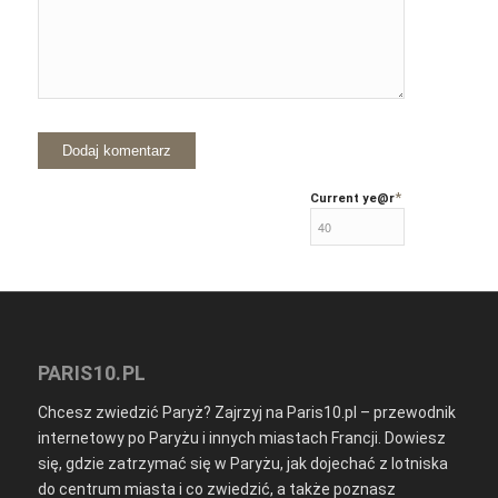
*
Current ye
@r
PARIS10.PL
Chcesz zwiedzić Paryż? Zajrzyj na Paris10.pl – przewodnik
internetowy po Paryżu i innych miastach Francji. Dowiesz
się, gdzie zatrzymać się w Paryżu, jak dojechać z lotniska
do centrum miasta i co zwiedzić, a także poznasz