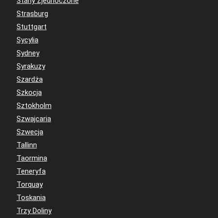
Stany Zjednoczone
Strasburg
Stuttgart
Sycylia
Sydney
Syrakuzy
Szardża
Szkocja
Sztokholm
Szwajcaria
Szwecja
Tallinn
Taormina
Teneryfa
Torquay
Toskania
Trzy Doliny