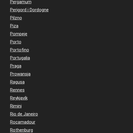
Pergamum
Perigord i Dordogne
Pilzno
Piza
Pompeje
Porto
Portofino
Portugalia
Praga
Prowansja
Ragusa
Rennes
Reykjavík
Rimini
Rio de Janeiro
Rocamadour
Rothenburg