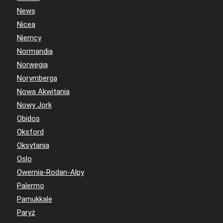
News
Nicea
Niemcy
Normandia
Norwegia
Norymberga
Nowa Akwitania
Nowy Jork
Obidos
Oksford
Oksytania
Oslo
Owernia-Rodan-Alpy
Palermo
Pamukkale
Paryż