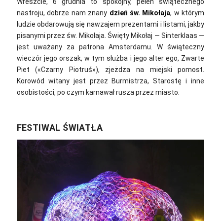
Wreszcie, 6 grudnia to spokojny, pełen świątecznego
nastroju, dobrze nam znany
dzień św. Mikołaja
, w którym
ludzie obdarowują się nawzajem prezentami i listami, jakby
pisanymi przez św. Mikołaja. Święty Mikołaj — Sinterklaas —
jest uważany za patrona Amsterdamu. W świąteczny
wieczór jego orszak, w tym służba i jego alter ego, Zwarte
Piet («Czarny Piotruś»), zjeżdża na miejski pomost.
Korowód witany jest przez Burmistrza, Starostę i inne
osobistości, po czym karnawał rusza przez miasto.
FESTIWAL ŚWIATŁA