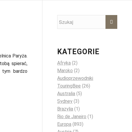
KATEGORIE
ielnica Paryża.
Afryka
(2)
tobą spierać,
Maroko
(2)
 tym bardzo
Audioprzewodniki
TouringBee
(26)
Australia
(5)
Sydney
(3)
Brazylia
(1)
Rio de Janeiro
(1)
Europa
(893)
Austria
(7)