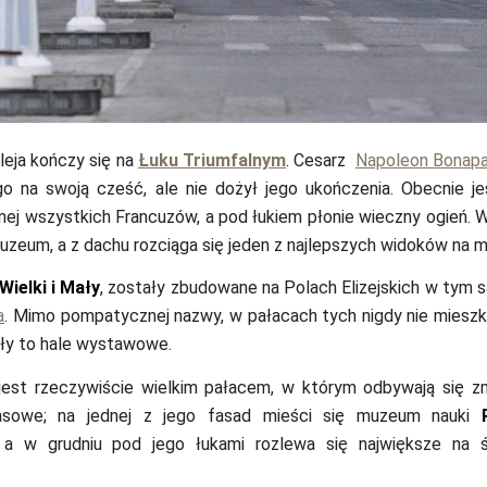
leja kończy się na
Łuku Triumfalnym
. Cesarz
Napoleon Bonapa
 na swoją cześć, ale nie dożył jego ukończenia. Obecnie je
ej wszystkich Francuzów, a pod łukiem płonie wieczny ogień. 
muzeum, a z dachu rozciąga się jeden z najlepszych widoków na m
Wielki i Mały
, zostały zbudowane na Polach Elizejskich w tym 
a
. Mimo pompatycznej nazwy, w pałacach tych nigdy nie mieszka
yły to hale wystawowe.
 jest rzeczywiście wielkim pałacem, w którym odbywają się zm
sowe; na jednej z jego fasad mieści się muzeum nauki
 a w grudniu pod jego łukami rozlewa się największe na ś