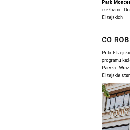
Park Monce
rzeźbami. D
Elizejskich.
CO ROB
Pola Elizejsk
programu każd
Paryża. Wraz
Elizejskie sta