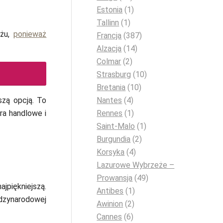
Estonia
(1)
Tallinn
(1)
yżu,
ponieważ
Francja
(387)
Alzacja
(14)
Colmar
(2)
Strasburg
(10)
Bretania
(10)
pszą opcją. To
Nantes
(4)
tra handlowe i
Rennes
(1)
Saint-Malo
(1)
Burgundia
(2)
Korsyka
(4)
Lazurowe Wybrzeże –
Prowansja
(49)
ajpiękniejszą.
Antibes
(1)
dzynarodowej
Awinion
(2)
Cannes
(6)