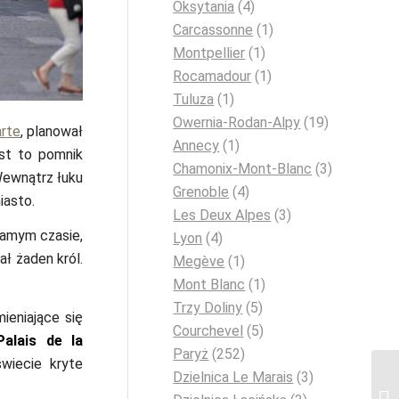
Oksytania
(4)
Carcassonne
(1)
Montpellier
(1)
Rocamadour
(1)
Tuluza
(1)
Owernia-Rodan-Alpy
(19)
rte
, planował
Annecy
(1)
st to pomnik
Chamonix-Mont-Blanc
(3)
Wewnątrz łuku
Grenoble
(4)
iasto.
Les Deux Alpes
(3)
samym czasie,
Lyon
(4)
ł żaden król.
Megève
(1)
Mont Blanc
(1)
Trzy Doliny
(5)
ieniające się
Courchevel
(5)
Palais de la
Paryż
(252)
wiecie kryte
Dzielnica Le Marais
(3)