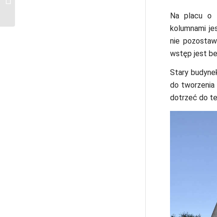
musisz je zobaczyć
Na placu o 
kolumnami je
nie pozostaw
wstęp jest be
Stary budyne
do tworzenia 
dotrzeć do te