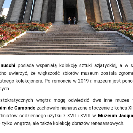
nuschi
posiada wspaniałą kolekcję sztuki azjatyckiej, a w 
rudno uwierzyć, że większość zbiorów muzeum została zgrom
atnego kolekcjonera. Po remoncie w 2019 r. muzeum jest pon
cych.
rystokratycznych wnętrz mogą odwiedzić dwa inne muzea 
sim de Camondo
zachowało nienaruszone otoczenie z końca XI
edmiotów codziennego użytku z XVII i XVIII w.
Muzeum Jacqu
e tylko wnętrza, ale także kolekcję obrazów renesansowych.