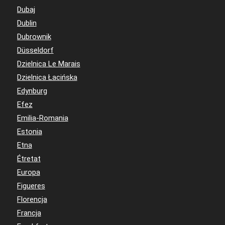
Dubaj
Dublin
Dubrownik
Düsseldorf
Dzielnica Le Marais
Dzielnica Łacińska
Edynburg
Efez
Emilia-Romania
Estonia
Etna
Étretat
Europa
Figueres
Florencja
Francja