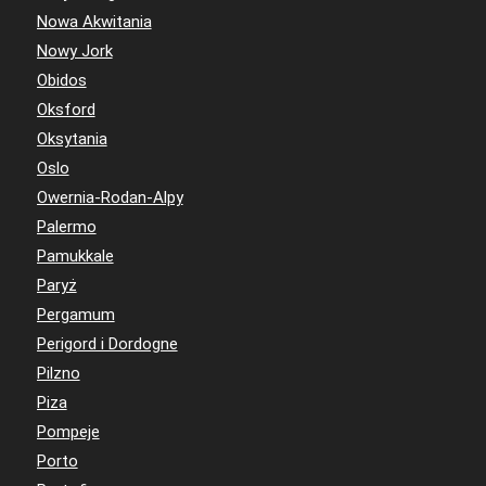
Nowa Akwitania
Nowy Jork
Obidos
Oksford
Oksytania
Oslo
Owernia-Rodan-Alpy
Palermo
Pamukkale
Paryż
Pergamum
Perigord i Dordogne
Pilzno
Piza
Pompeje
Porto