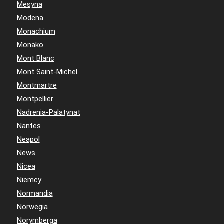
Mesyna
Modena
Monachium
Monako
Mont Blanc
Mont Saint-Michel
Montmartre
Montpellier
Nadrenia-Palatynat
Nantes
Neapol
News
Nicea
Niemcy
Normandia
Norwegia
Norymberga