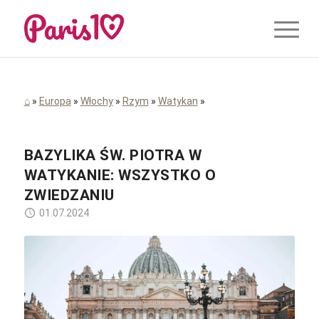
⌂
»
Europa
»
Włochy
»
Rzym
»
Watykan
»
BAZYLIKA ŚW. PIOTRA W
WATYKANIE: WSZYSTKO O
ZWIEDZANIU
01.07.2024