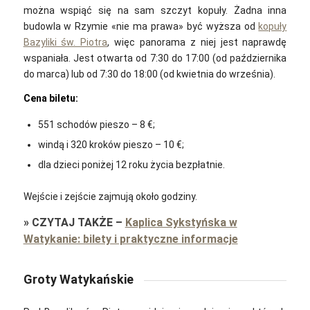
można wspiąć się na sam szczyt kopuły. Żadna inna
budowla w Rzymie «nie ma prawa»‎ być wyższa od
kopuły
Bazyliki św. Piotra
, więc panorama z niej jest naprawdę
wspaniała. J
est otwarta od 7:30 do 17:00 (od października
do marca) lub od 7:30 do 18:00 (od kwietnia do września).
Cena biletu:
551 schodów pieszo – 8 €;
windą i 320 kroków pieszo – 10 €;
dla dzieci poniżej 12 roku życia bezpłatnie.
Wejście i zejście zajmują około godziny.
»
CZYTAJ TAKŻE
–
Kaplica Sykstyńska w
Watykanie: bilety i praktyczne informacje
Groty Watykańskie