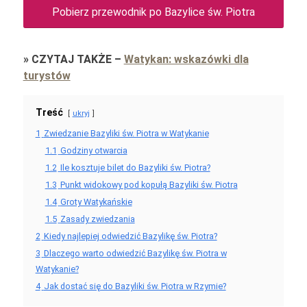
Pobierz przewodnik po Bazylice św. Piotra
»
CZYTAJ TAKŻE
–
Watykan: wskazówki dla
turystów
Treść
ukryj
1
Zwiedzanie Bazyliki św. Piotra w Watykanie
1.1
Godziny otwarcia
1.2
Ile kosztuje bilet do Bazyliki św. Piotra?
1.3
Punkt widokowy pod kopułą Bazyliki św. Piotra
1.4
Groty Watykańskie
1.5
Zasady zwiedzania
2
Kiedy najlepiej odwiedzić Bazylikę św. Piotra?
3
Dlaczego warto odwiedzić Bazylikę św. Piotra w
Watykanie?
4
Jak dostać się do Bazyliki św. Piotra w Rzymie?