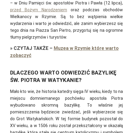
– w Dniu Pamięci św. apostołów Piotra i Pawła (12 lipca),
przed Bożym Narodzeniem
oraz podczas obchodów
Wielkanocy w Rzymie. Są to bez wątpienia wielkie
wydarzenia i warto je odwiedzić, ale zanim wybierzesz się
tego dnia na Piazza San Pietro, przygotuj się na ogromne
tłumy pielgrzymów i turystów.
»
CZYTAJ TAKŻE
–
Muzea w Rzymie które warto
zobaczyć
DLACZEGO WARTO ODWIEDZIĆ BAZYLIKĘ
ŚW. PIOTRA W WATYKANIE?
Mało kto wie, że historia katedry sięga IV wieku, kiedy to na
miejscu domniemanego pochówku apostoła Piotra
wybudowano skromną bazylikę. To właśnie jej
pomieszczenia będziecie zwiedzać, jeśli wybierzecie się
do Grot Watykańskich. W tej formie budynek pozostał do
XV wieku, a w 1506 roku został przekształcony w okazałą
bazylikę, która stała się centrum katolicyzmu i symbolem