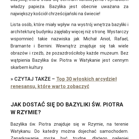
władzy papieża. Bazylika jest obecnie uważana za
największy kościół chrześcijański na świecie!
Lista osób, które miały wpływ na wystrój wnętrza bazyliki i
architekturę budynku zajęłaby więcej niż stronę. Wystarczy
wspomnieć takie nazwiska jak Michał Anioł, Rafael,
Bramante i Bernini. Wewnątrz znajduje się tak wiele
obrazów i rzeźb, że pozazdrościłoby każde muzeum. Bez
wątpienia Bazylika św. Piotra w Watykanie jest cennym
skarbem kultury.
»
CZYTAJ TAKŻE
–
Top 30 włoskich arcydzieł
renesansu, które warto zobaczyć
JAK DOSTAĆ SIĘ DO BAZYLIKI ŚW. PIOTRA
W RZYMIE?
Bazylika św. Piotra znajduje się w Rzymie, na terenie
Watykanu. Do katedry można dojechać samochodem.
Zaparkowanie może być trudne, dlatego najlepiej