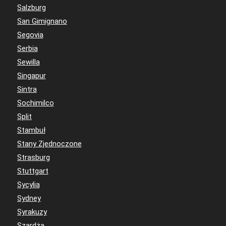
Salzburg
San Gimignano
Segovia
Serbia
Sewilla
Singapur
Sintra
Sochimilco
Split
Stambuł
Stany Zjednoczone
Strasburg
Stuttgart
Sycylia
Sydney
Syrakuzy
Szardża