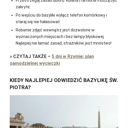
Przestrzegaj zasad ubioru. Kolana i ramiona muszą być
zakryte.
Po wejściu do bazyliki wyłącz telefon komórkowy i
staraj się nie hałasować.
Robienie zdjęć wewnątrz jest dozwolone w
wyznaczonych miejscach i bez lampy błyskowej.
Najlepiej nie łamać zasad, strażników jest mnóstwo!
»
CZYTAJ TAKŻE
–
5 dni w Rzymie: plan
samodzielnej wycieczki
KIEDY NAJLEPIEJ ODWIEDZIĆ BAZYLIKĘ ŚW.
PIOTRA?