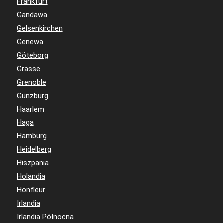
Frankfurt
Gandawa
Gelsenkirchen
Genewa
Göteborg
Grasse
Grenoble
Günzburg
Haarlem
Haga
Hamburg
Heidelberg
Hiszpania
Holandia
Honfleur
Irlandia
Irlandia Północna