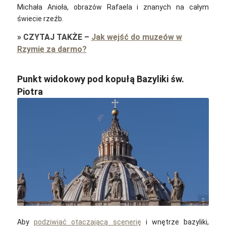
Michała Anioła, obrazów Rafaela i znanych na całym
świecie rzeźb.
»
CZYTAJ TAKŻE
–
Jak wejść do muzeów w
Rzymie za darmo?
Punkt widokowy pod kopułą Bazyliki św.
Piotra
Finestrelle / Pixabay
Aby
podziwiać otaczającą scenerię
i wnętrze bazyliki,