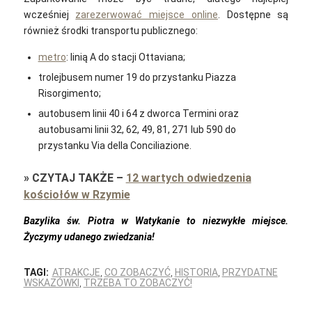
wcześniej
zarezerwować miejsce online
.
Dostępne są
również środki transportu publicznego:
metro
: linią A do stacji Ottaviana;
trolejbusem numer 19 do przystanku Piazza
Risorgimento;
autobusem linii 40 i 64 z dworca Termini oraz
autobusami linii 32, 62, 49, 81, 271 lub 590 do
przystanku Via della Conciliazione.
»
CZYTAJ TAKŻE
–
12 wartych odwiedzenia
kościołów w Rzymie
Bazylika św. Piotra w Watykanie to niezwykłe miejsce.
Życzymy udanego zwiedzania!
TAGI:
ATRAKCJE
,
CO ZOBACZYĆ
,
HISTORIA
,
PRZYDATNE
WSKAZÓWKI
,
TRZEBA TO ZOBACZYĆ!