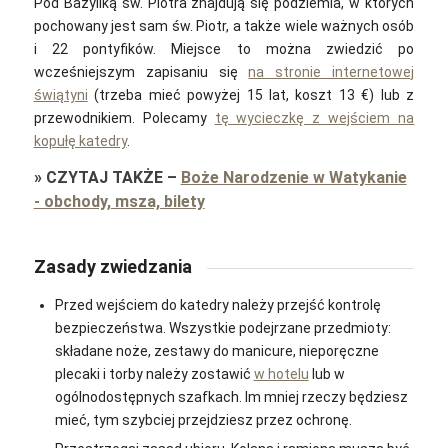
Pod Bazyliką św. Piotra znajdują się podziemia, w których
pochowany jest sam św. Piotr, a także wiele ważnych osób
i 22 pontyfików. Miejsce to można zwiedzić po
wcześniejszym zapisaniu się
na stronie internetowej
świątyni
(trzeba mieć powyżej 15 lat, koszt 13 €) lub z
przewodnikiem. Polecamy
tę wycieczkę z wejściem na
kopułę katedry
.
»
CZYTAJ TAKŻE
–
Boże Narodzenie w Watykanie
- obchody, msza, bilety
Zasady zwiedzania
Przed wejściem do katedry należy przejść kontrolę
bezpieczeństwa. Wszystkie podejrzane przedmioty:
składane noże, zestawy do manicure, nieporęczne
plecaki i torby należy zostawić
w hotelu
lub w
ogólnodostępnych szafkach. Im mniej rzeczy będziesz
mieć, tym szybciej przejdziesz przez ochronę.