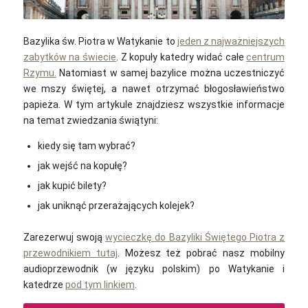
Julian Stollmeier / Unsplash
Bazylika św. Piotra w Watykanie to
jeden z najważniejszych
zabytków na świecie
. Z kopuły katedry widać całe
centrum
Rzymu.
Natomiast w samej bazylice można uczestniczyć
we mszy świętej, a nawet otrzymać błogosławieństwo
papieża. W tym artykule znajdziesz wszystkie informacje
na temat zwiedzania świątyni:
kiedy się tam wybrać?
jak wejść na kopułę?
jak kupić bilety?
jak uniknąć przerażających kolejek?
Zarezerwuj swoją
wycieczkę do Bazyliki Świętego Piotra z
przewodnikiem tutaj
. Możesz też pobrać nasz mobilny
audioprzewodnik (w języku polskim) po Watykanie i
katedrze
pod tym linkiem
.