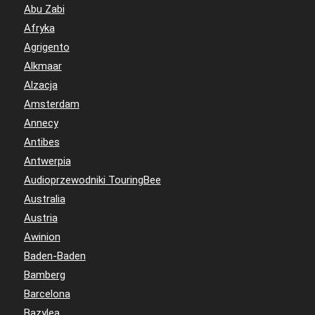
Abu Zabi
Afryka
Agrigento
Alkmaar
Alzacja
Amsterdam
Annecy
Antibes
Antwerpia
Audioprzewodniki TouringBee
Australia
Austria
Awinion
Baden-Baden
Bamberg
Barcelona
Bazylea