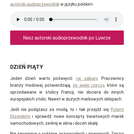
autorski audioprzewodnik
w języku polskim.
Nasz autorski audioprzewodnik po Luwrze
DZIEŃ PIĄTY
Jeden dzień warto poświęcić
na zakupy
. Pracownicy
branży modowej potwierdzają,
że wiele rzeczy
, które są
sprzedawane w stolicy Francji, nie dociera do innych
europejskich stolic. Nawet w dużych markowych sklepach.
Jeśli nie podążasz za modą, to i tak przejdź się
Polami
Elizejskimi
i sprawdź nowe koncepty światowych marek
samochodowych, zerknij w okna i doceń skalę.
Nie zapominaj o rodzinie, przyjaciołach i znajomych. Zajrzyj