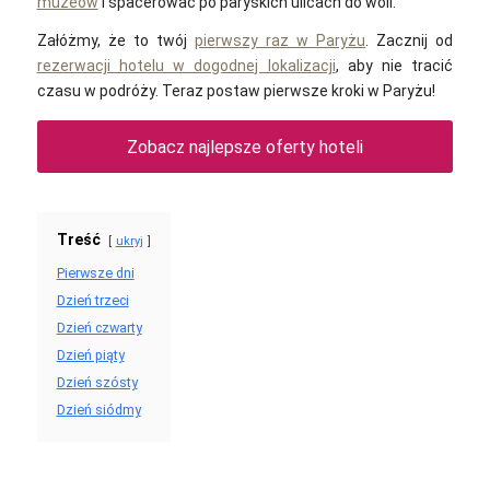
muzeów
i spacerować po paryskich ulicach do woli.
Załóżmy, że to twój
pierwszy raz w Paryżu
. Zacznij od
rezerwacji hotelu w dogodnej lokalizacji
, aby nie tracić
czasu w podróży. Teraz postaw pierwsze kroki w Paryżu!
Zobacz najlepsze oferty hoteli
Treść
ukryj
Pierwsze dni
Dzień trzeci
Dzień czwarty
Dzień piąty
Dzień szósty
Dzień siódmy