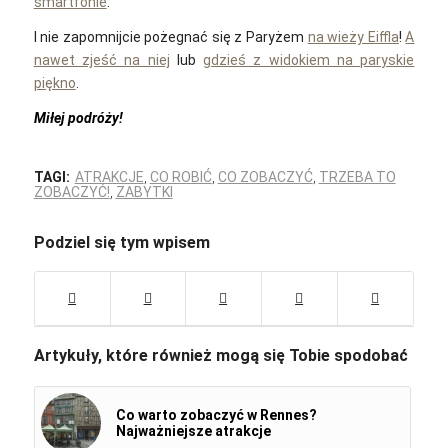
smartfonie
.
I nie zapomnijcie pożegnać się z Paryżem
na wieży Eiffla
!
A
nawet zjeść na niej
lub
gdzieś z widokiem na paryskie
piękno
.
Miłej podróży!
TAGI:
ATRAKCJE
,
CO ROBIĆ
,
CO ZOBACZYĆ
,
TRZEBA TO
ZOBACZYĆ!
,
ZABYTKI
Podziel się tym wpisem
Artykuły, które również mogą się Tobie spodobać
Co warto zobaczyć w Rennes?
Najważniejsze atrakcje