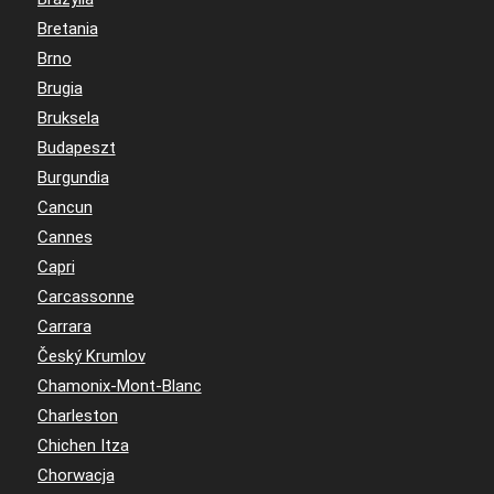
Bretania
Brno
Brugia
Bruksela
Budapeszt
Burgundia
Cancun
Cannes
Capri
Carcassonne
Carrara
Český Krumlov
Chamonix-Mont-Blanc
Charleston
Chichen Itza
Chorwacja