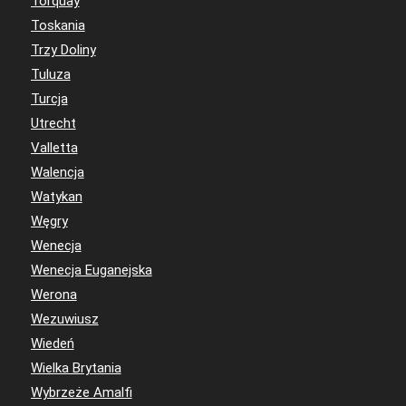
Torquay
Toskania
Trzy Doliny
Tuluza
Turcja
Utrecht
Valletta
Walencja
Watykan
Węgry
Wenecja
Wenecja Euganejska
Werona
Wezuwiusz
Wiedeń
Wielka Brytania
Wybrzeże Amalfi