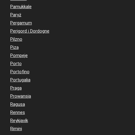
Pamukkale
Paryż
Pergamum
Perigord i Dordogne
Pilzno
Piza
Pompeje
Porto
Portofino
Portugalia
Praga
Prowansja
Ragusa
Rennes
Reykjavík
Rimini