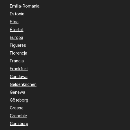
Emilia-Romania
Estonia
Etna
Étretat
Europa
Figueres
Florencja
Francja
Frankfurt
Gandawa
Gelsenkirchen
Genewa
Göteborg
Grasse
Grenoble
Günzburg