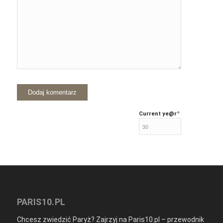
*
Current ye
@r
PARIS10.PL
Chcesz zwiedzić Paryż? Zajrzyj na Paris10.pl – przewodnik