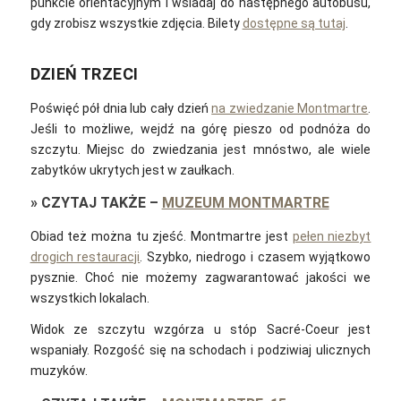
punkcie orientacyjnym i wsiadaj do następnego autobusu,
gdy zrobisz wszystkie zdjęcia. Bilety
dostępne są tutaj
.
DZIEŃ TRZECI
Poświęć pół dnia lub cały dzień
na zwiedzanie Montmartre
.
Jeśli to możliwe, wejdź na górę pieszo od podnóża do
szczytu. Miejsc do zwiedzania jest mnóstwo, ale wiele
zabytków ukrytych jest w zaułkach.
»
CZYTAJ TAKŻE
–
MUZEUM MONTMARTRE
Obiad też można tu zjeść. Montmartre jest
pełen niezbyt
drogich restauracji
. Szybko, niedrogo i czasem wyjątkowo
pysznie. Choć nie możemy zagwarantować jakości we
wszystkich lokalach.
Widok ze szczytu wzgórza u stóp Sacré-Coeur jest
wspaniały. Rozgość się na schodach i podziwiaj ulicznych
muzyków.