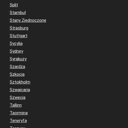
Split
Stambuł
Stany Zjednoczone
Strasburg
Stuttgart
Sycylia
Sydney
Syrakuzy
Szardża
Szkocja
Sztokholm
Szwajcaria
Szwecja
Tallinn
Taormina
Teneryfa