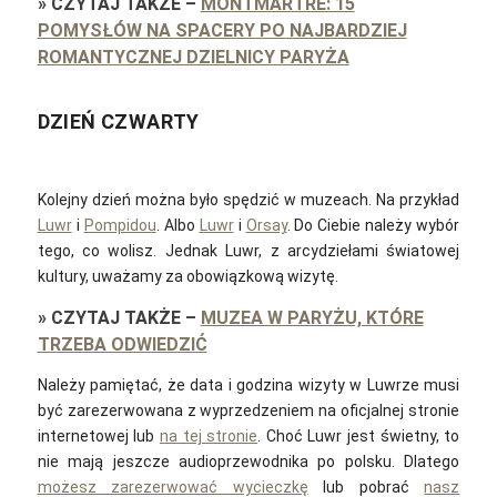
»
CZYTAJ TAKŻE
–
MONTMARTRE: 15
POMYSŁÓW NA SPACERY PO NAJBARDZIEJ
ROMANTYCZNEJ DZIELNICY PARYŻA
DZIEŃ CZWARTY
Kolejny dzień można było spędzić w muzeach. Na przykład
Luwr
i
Pompidou
. Albo
Luwr
i
Orsay
. Do Ciebie należy wybór
tego, co wolisz. Jednak Luwr, z arcydziełami światowej
kultury, uważamy za obowiązkową wizytę.
»
CZYTAJ TAKŻE
–
MUZEA W PARYŻU, KTÓRE
TRZEBA ODWIEDZIĆ
Należy pamiętać, że data i godzina wizyty w Luwrze musi
być zarezerwowana z wyprzedzeniem na oficjalnej stronie
internetowej lub
na tej stronie
. Choć Luwr jest świetny, to
nie mają jeszcze audioprzewodnika po polsku. Dlatego
możesz zarezerwować wycieczkę
lub pobrać
nasz