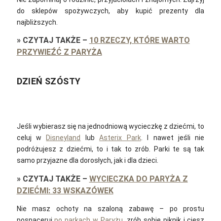
do sklepów spożywczych, aby kupić prezenty dla
najbliższych.
»
CZYTAJ TAKŻE
–
10 RZECZY, KTÓRE WARTO
PRZYWIEŹĆ Z PARYŻA
DZIEŃ SZÓSTY
Jeśli wybierasz się na jednodniową wycieczkę z dziećmi, to
celuj w
Disneyland
lub
Asterix Park
. I nawet jeśli nie
podróżujesz z dziećmi, to i tak to zrób. Parki te są tak
samo przyjazne dla dorosłych, jak i dla dzieci.
»
CZYTAJ TAKŻE
–
WYCIECZKA DO PARYŻA Z
DZIEĆMI: 33 WSKAZÓWEK
Nie masz ochoty na szaloną zabawę – po prostu
pospaceruj
po parkach w Paryżu
, zrób sobie piknik i ciesz