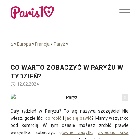
⌂
»
Europa
»
Francja
»
Paryż
»
CO WARTO ZOBACZYĆ W PARYŻU W
TYDZIEŃ?
12.02.2024
Pexels / pixabay.com
Cały tydzień w Paryżu? To się nazywa szczęście! Nie
wiesz, gdzie iść,
co robić
i
jak się bawić
? Mamy wszystko
pod kontrolą. W tym czasie możesz zrobić prawie
wszystko: zobaczyć
główne zabytki
,
zwiedzić kilka