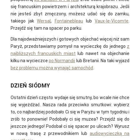
się francuskim powietrzem i architekturą krajobrazu. Jeśli
nie jesteś zbyt zmęczony, możesz udać się do zamku,
takiego jak
Wersal
,
Fontainebleau
lub
Vaux-le-Vicomte
.
Przejdź się tam na spacer po parku.
Dla najodważniejszych i gotowych objechać więcej niż sam
Paryż, przedstawiamy pomysł na wycieczkę do jednego
z
najbliższych francuskich miast
lub nawet na objechanie
kilku na wycieczce
po Normandii
lub Bretanii. Na taki wyjazd
bez problemu można wynająć samochód
.
DZIEŃ SIÓDMY
Ostatni dzień często wydaje się smutny, bo wcale nie chce
się wyjeżdżać. Nasza rada przeciwko smutkowi: wybierz
to, co najbardziej podobało Ci się w Paryżu w tym tygodniu i
zrób to ponownie! Podobały ci się muzea? Przejdź się do
jeszcze jednego! Podobał ci się spacer po ulicach? Wyrusz
w nową trasę z przewodnikiem lub
audiowycieczką na