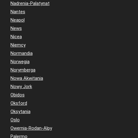
Nadrenia-Palatynat
Nantes
Neapol
News
Nicea
Niemcy
Normandia
Norwegia
Norymberga
Nowa Akwitania
Nowy Jork
Obidos
Oksford
Oksytania
Oslo
Owernia-Rodan-Alpy
Palermo