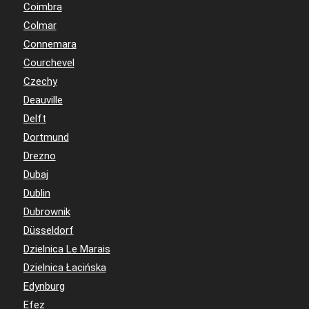
Coimbra
Colmar
Connemara
Courchevel
Czechy
Deauville
Delft
Dortmund
Drezno
Dubaj
Dublin
Dubrownik
Düsseldorf
Dzielnica Le Marais
Dzielnica Łacińska
Edynburg
Efez