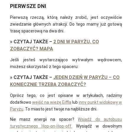
PIERWSZE DNI
Pierwszą rzeczą, którą należy zrobić, jest oczywiście
zwiedzanie głównych atrakcji. Do tego mamy już gotową
trasę spacerową na dwa dni.
»
CZYTAJ TAKŻE
–
2 DNI W PARYŻU. CO
ZOBACZYĆ? MAPA
Jeśli jesteś wystarczająco wytrwałym wędrowcem,
możesz skorzystać z tego spaceru:
»
CZYTAJ TAKŻE
–
JEDEN DZIEŃ W PARYŻU – CO
KONIECZNIE TRZEBA ZOBACZYĆ?
Oprócz tego, co jest opisane w artykułach, radzimy
dodatkowo
wejść na wieżę Eiffla
lub
inny punkt widokowy w
Paryżu
. To miasto jest twoje na najbliższe dni.
Nie masz energii na spacer?
Wsiądź do autobusu
turystycznego Hop-on-Hop-off
. Wysiądź w dowolnym