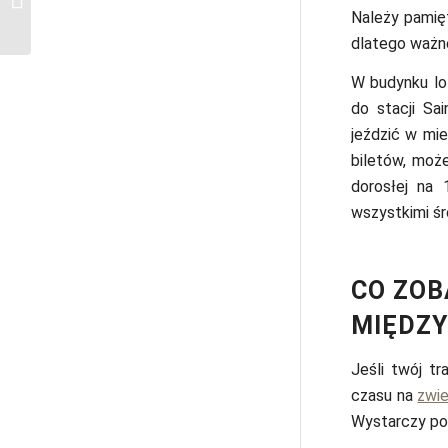
Londynu do Paryża
Należy pamięt
dlatego ważne
W budynku lot
do stacji Sai
jeździć w mi
biletów, moż
dorosłej na 
wszystkimi śr
CO ZOB
MIĘDZY
Jeśli twój tr
czasu na
zwi
Wystarczy po