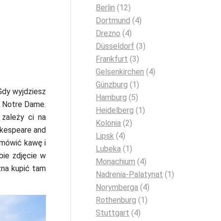
Berlin
(12)
Dortmund
(4)
Drezno
(4)
Düsseldorf
(3)
Frankfurt
(3)
Gelsenkirchen
(4)
Günzburg
(1)
Gdy wyjdziesz
Hamburg
(5)
a Notre Dame.
Heidelberg
(1)
 zależy ci na
Kolonia
(2)
akespeare and
Lipsk
(4)
amówić kawę i
Lubeka
(1)
bie zdjęcie w
Monachium
(4)
żna kupić tam
Nadrenia-Palatynat
(1)
Norymberga
(4)
Rothenburg
(1)
Stuttgart
(4)