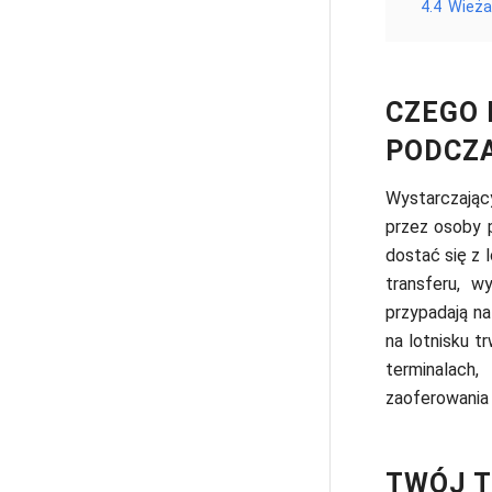
4.4
Wieża 
CZEGO 
PODCZA
Wystarczając
przez osoby p
dostać się z 
transferu, w
przypadają na
na lotnisku t
terminalach,
zaoferowania
TWÓJ T