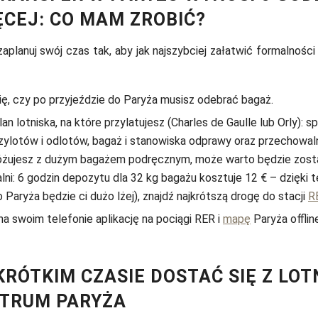
ĘCEJ: CO MAM ZROBIĆ?
aplanuj swój czas tak, aby jak najszybciej załatwić formalnośc
ę, czy po przyjeździe do Paryża musisz odebrać bagaż.
lan lotniska, na które przylatujesz (Charles de Gaulle lub Orly): 
zylotów i odlotów, bagaż i stanowiska odprawy oraz przechowal
dróżujesz z dużym bagażem podręcznym, może warto będzie zost
ni: 6 godzin depozytu dla 32 kg bagażu kosztuje 12 € – dzięki
 Paryża będzie ci dużo lżej), znajdź najkrótszą drogę do stacji
R
 na swoim telefonie aplikację na pociągi RER i
mapę
Paryża offlin
KRÓTKIM CZASIE DOSTAĆ SIĘ Z LOT
NTRUM PARYŻA