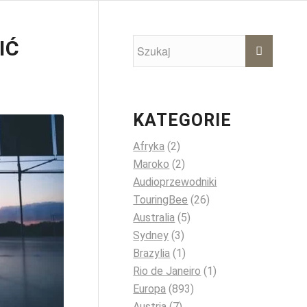
IĆ
KATEGORIE
Afryka
(2)
Maroko
(2)
Audioprzewodniki
TouringBee
(26)
Australia
(5)
Sydney
(3)
Brazylia
(1)
Rio de Janeiro
(1)
Europa
(893)
Austria
(7)