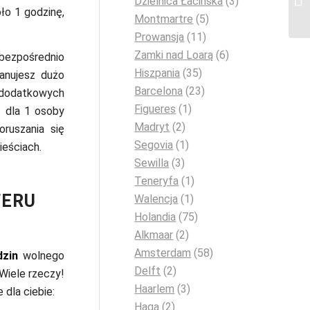
Dzielnica Łacińska
(3)
ło 1 godzinę,
Montmartre
(5)
Prowansja
(11)
Zamki nad Loarą
(6)
 bezpośrednio
Hiszpania
(35)
lanujesz dużo
Barcelona
(23)
 dodatkowych
Figueres
(1)
t dla 1 osoby
Madryt
(2)
ruszania się
Segovia
(1)
ieściach.
Sewilla
(3)
Teneryfa
(1)
FERU
Walencja
(1)
Holandia
(75)
Alkmaar
(2)
Amsterdam
(58)
dzin
wolnego
Delft
(2)
Wiele rzeczy!
Haarlem
(3)
 dla ciebie:
Haga
(2)