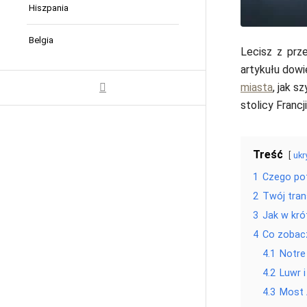
Hiszpania
Belgia
Lecisz z prz
artykułu dowi
miasta
, jak 
stolicy Francj
Treść
ukr
1
Czego pot
2
Twój tran
3
Jak w kró
4
Co zobacz
4.1
Notre
4.2
Luwr i
4.3
Most A