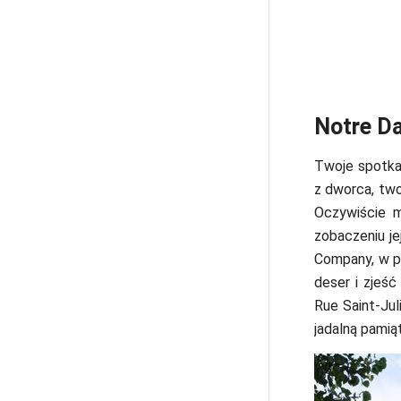
Notre Da
Twoje spotkan
z dworca, two
Oczywiście m
zobaczeniu je
Company, w po
deser i zjeś
Rue Saint-Jul
jadalną pami