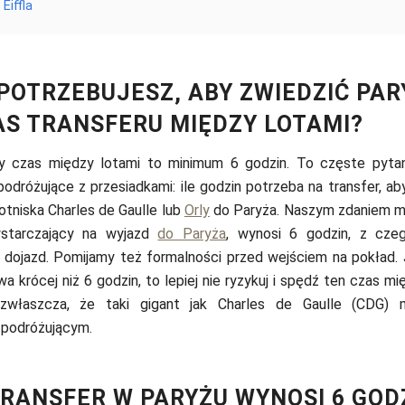
Eiffla
POTRZEBUJESZ, ABY ZWIEDZIĆ PAR
S TRANSFERU MIĘDZY LOTAMI?
y czas między lotami to minimum 6 godzin. To częste pyta
odróżujące z przesiadkami: ile godzin potrzeba na transfer, ab
lotniska Charles de Gaulle lub
Orly
do Paryża. Naszym zdaniem m
ystarczający na wyjazd
do Paryża
, wynosi 6 godzin, z cze
 dojazd. Pomijamy też formalności przed wejściem na pokład. J
rwa krócej niż 6 godzin, to lepiej nie ryzykuj i spędź ten czas m
 zwłaszcza, że ​​taki gigant jak Charles de Gaulle (CDG)
 podróżującym.
RANSFER W PARYŻU WYNOSI 6 GOD