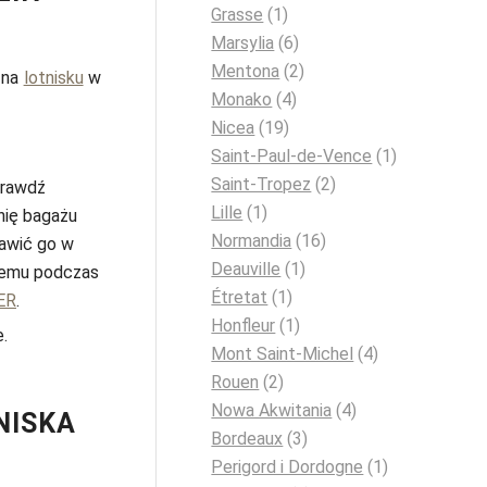
Grasse
(1)
Marsylia
(6)
Mentona
(2)
i na
lotnisku
w
Monako
(4)
Nicea
(19)
Saint-Paul-de-Vence
(1)
Saint-Tropez
(2)
sprawdź
Lille
(1)
nię bagażu
Normandia
(16)
awić go w
Deauville
(1)
 temu podczas
Étretat
(1)
ER
.
Honfleur
(1)
e.
Mont Saint-Michel
(4)
Rouen
(2)
Nowa Akwitania
(4)
NISKA
Bordeaux
(3)
Perigord i Dordogne
(1)