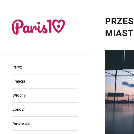
PRZES
MIAS
Paryż
Francja
Włochy
Londyn
Amsterdam