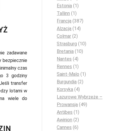
Estonia
(1)
Tallinn
(1)
Francja
(387)
YŻ
Alzacja
(14)
Colmar
(2)
Strasburg
(10)
Bretania
(10)
nie zadawane
Nantes
(4)
y bezpiecznie
Rennes
(1)
inimalny czas
Saint-Malo
(1)
go 3 godziny
Burgundia
(2)
eśli transfer
Korsyka
(4)
iędzy lotami w
Lazurowe Wybrzeże –
 ma wiele do
Prowansja
(49)
Antibes
(1)
Awinion
(2)
Cannes
(6)
ZIN