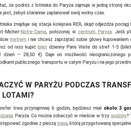
ać, że podróż z lotniska do Paryża zajmuje w jedną stronę oko
 jest, żebyś starannie zaplanował swój wolny czas.
niska znajduje się stacja kolejowa RER, skąd odjeżdża pociąg
nt-Michel-
Notre-Dame
, położonej w
centrum Paryża
. Jeśli p
eście
metrem
i nie chcesz zaprzątać sobie głowy kupowaniem
esz od razu kupić
bilet
dzienny Paris Visite do stref 1-5 (bile
1 dzień — 28,50 €). Daje on możliwość nieograniczonego po
odkami publicznego transportu w całym Paryżu i na jego przedm
ACZYĆ W PARYŻU PODCZAS TRANS
 LOTAMI?
ansfer trwa przynajmniej 6 godzin, będziesz miał
około 3 go
edzanie
Paryża. Co można zobaczyć w mieście w trzy
godziny
? 
stępować zgodnie z pieszą
trasą
, którą przygotowaną specjalnie