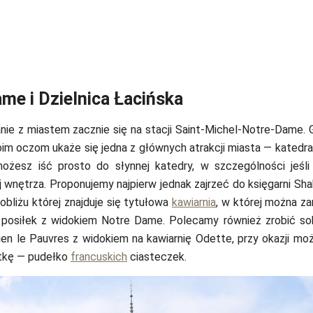
me i Dzielnica Łacińska
ie z miastem zacznie się na stacji Saint-Michel-Notre-Dame. 
im oczom ukaże się jedna z głównych atrakcji miasta — katedr
ożesz iść prosto do słynnej katedry, w szczególności jeśli
j wnętrza. Proponujemy najpierw jednak zajrzeć do księgarni Sh
bliżu której znajduje się tytułowa
kawiarnia
, w której można z
ć posiłek z widokiem Notre Dame. Polecamy również zrobić so
ien le Pauvres z widokiem na kawiarnię Odette, przy okazji mo
ątkę — pudełko
francuskich
ciasteczek.