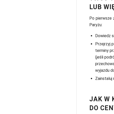
LUB WI
Po pierwsze z
Paryżu:
Dowiedz si
Przejrzyj p
terminy pr
(jeśli po
przechowal
wyjazdu do
Zainstaluj
JAK W 
DO CE