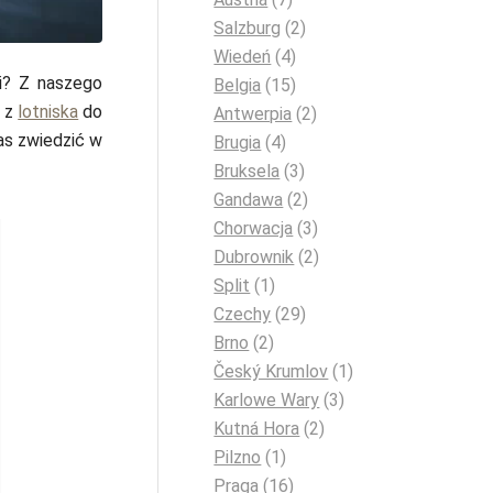
Salzburg
(2)
Wiedeń
(4)
i? Z naszego
Belgia
(15)
ć z
lotniska
do
Antwerpia
(2)
as zwiedzić w
Brugia
(4)
Bruksela
(3)
Gandawa
(2)
Chorwacja
(3)
Dubrownik
(2)
Split
(1)
Czechy
(29)
Brno
(2)
Český Krumlov
(1)
Karlowe Wary
(3)
Kutná Hora
(2)
Pilzno
(1)
Praga
(16)