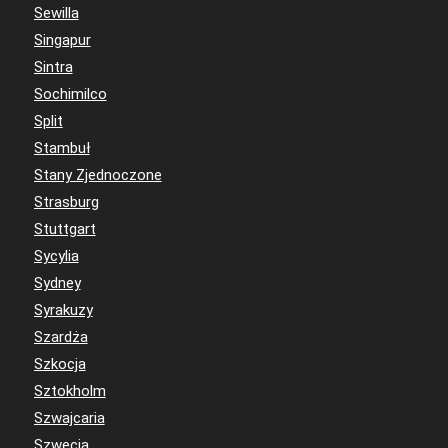
Sewilla
Singapur
Sintra
Sochimilco
Split
Stambuł
Stany Zjednoczone
Strasburg
Stuttgart
Sycylia
Sydney
Syrakuzy
Szardża
Szkocja
Sztokholm
Szwajcaria
Szwecja