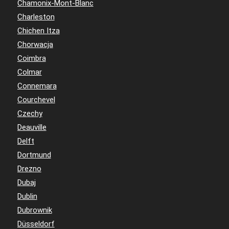
Chamonix-Mont-Blanc
Charleston
Chichen Itza
Chorwacja
Coimbra
Colmar
Connemara
Courchevel
Czechy
Deauville
Delft
Dortmund
Drezno
Dubaj
Dublin
Dubrownik
Düsseldorf