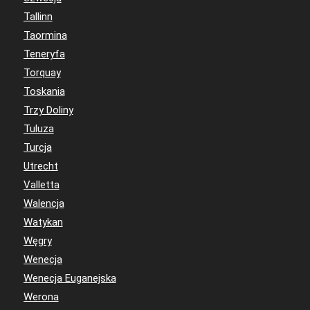
Tallinn
Taormina
Teneryfa
Torquay
Toskania
Trzy Doliny
Tuluza
Turcja
Utrecht
Valletta
Walencja
Watykan
Węgry
Wenecja
Wenecja Euganejska
Werona