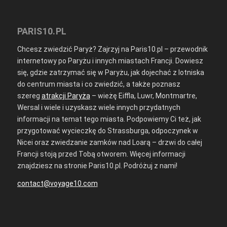
PARIS10.PL
Chcesz zwiedzić Paryż? Zajrzyj na Paris10.pl – przewodnik
internetowy po Paryżu i innych miastach Francji. Dowiesz
się, gdzie zatrzymać się w Paryżu, jak dojechać z lotniska
do centrum miasta i co zwiedzić, a także poznasz
szereg
atrakcji Paryża
– wieżę Eiffla, Luwr, Montmartre,
Wersal i wiele i uzyskasz wiele innych przydatnych
informacji na temat tego miasta. Podpowiemy Ci też, jak
przygotować wycieczkę do Strassburga, odpoczynek w
Nicei oraz zwiedzanie zamków nad Loarą – drzwi do całej
Francji stoją przed Tobą otworem. Więcej informacji
znajdziesz na stronie Paris10.pl. Podróżuj z nami!
contact@voyage10.com