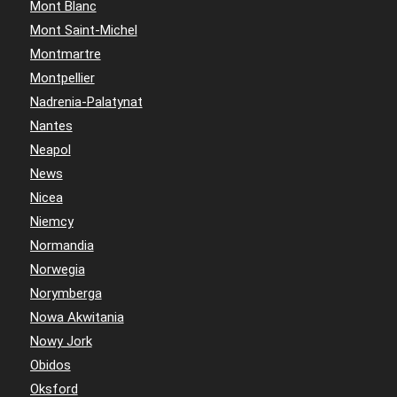
Mont Blanc
Mont Saint-Michel
Montmartre
Montpellier
Nadrenia-Palatynat
Nantes
Neapol
News
Nicea
Niemcy
Normandia
Norwegia
Norymberga
Nowa Akwitania
Nowy Jork
Obidos
Oksford