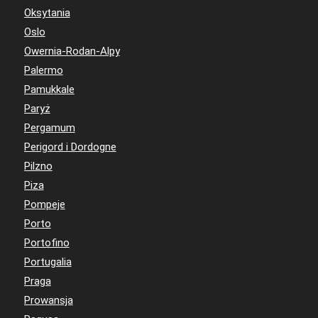
Oksytania
Oslo
Owernia-Rodan-Alpy
Palermo
Pamukkale
Paryż
Pergamum
Perigord i Dordogne
Pilzno
Piza
Pompeje
Porto
Portofino
Portugalia
Praga
Prowansja