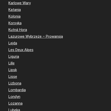
Karlowe Wary
Katania
Kolonia
Korsyka
Kutná Hora
Lazurowe Wybrzeże – Prowansja
Lejda
Les Deux Alpes
Liguria
Lille
Lipsk
Lisse
Lizbona
Lombardia
Londyn
Lozanna
Lubeka