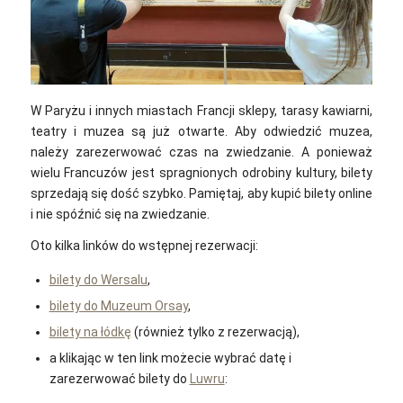
W Paryżu i innych miastach Francji sklepy, tarasy kawiarni,
teatry i muzea są już otwarte. Aby odwiedzić muzea,
należy zarezerwować czas na zwiedzanie. A ponieważ
wielu Francuzów jest spragnionych odrobiny kultury, bilety
sprzedają się dość szybko. Pamiętaj, aby kupić bilety online
i nie spóźnić się na zwiedzanie.
Oto kilka linków do wstępnej rezerwacji:
bilety do Wersalu
,
bilety do Muzeum Orsay
,
bilety na łódkę
(również tylko z rezerwacją),
a klikając w ten link możecie wybrać datę i
zarezerwować bilety do
Luwru
: