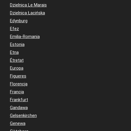
Dzielnica Le Marais
Dzielnica Łacińska
Edynburg
Efez
Emilia-Romania
Estonia
Etna
Étretat
Europa
Figueres
Florencja
Francja
Frankfurt
Gandawa
Gelsenkirchen
Genewa