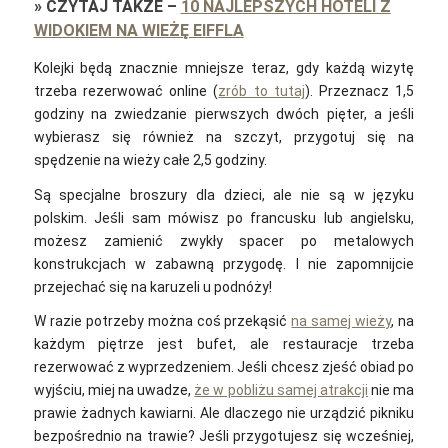
»
CZYTAJ TAKŻE
–
10 NAJLEPSZYCH HOTELI Z
WIDOKIEM NA WIEŻĘ EIFFLA
Kolejki będą znacznie mniejsze teraz, gdy każdą wizytę
trzeba rezerwować online (
zrób to tutaj
). Przeznacz 1,5
godziny na zwiedzanie pierwszych dwóch pięter, a jeśli
wybierasz się również na szczyt, przygotuj się na
spędzenie na wieży całe 2,5 godziny.
Są specjalne broszury dla dzieci, ale nie są w języku
polskim. Jeśli sam mówisz po francusku lub angielsku,
możesz zamienić zwykły spacer po metalowych
konstrukcjach w zabawną przygodę. I nie zapomnijcie
przejechać się na karuzeli u podnóży!
W razie potrzeby można coś przekąsić
na samej wieży
, na
każdym piętrze jest bufet, ale restauracje trzeba
rezerwować z wyprzedzeniem. Jeśli chcesz zjeść obiad po
wyjściu, miej na uwadze,
że w pobliżu samej atrakcji
nie ma
prawie żadnych kawiarni. Ale dlaczego nie urządzić pikniku
bezpośrednio na trawie? Jeśli przygotujesz się wcześniej,