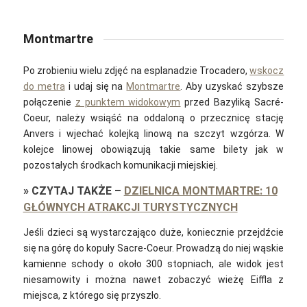
Montmartre
Po zrobieniu wielu zdjęć na esplanadzie Trocadero,
wskocz
do metra
i udaj się na
Montmartre
. Aby uzyskać szybsze
połączenie
z punktem widokowym
przed Bazyliką Sacré-
Coeur, należy wsiąść na oddaloną o przecznicę stację
Anvers i wjechać kolejką linową na szczyt wzgórza. W
kolejce linowej obowiązują takie same bilety jak w
pozostałych środkach komunikacji miejskiej.
»
CZYTAJ TAKŻE
–
DZIELNICA MONTMARTRE: 10
GŁÓWNYCH ATRAKCJI TURYSTYCZNYCH
Jeśli dzieci są wystarczająco duże, koniecznie przejdźcie
się na górę do kopuły Sacre-Coeur. Prowadzą do niej wąskie
kamienne schody o około 300 stopniach, ale widok jest
niesamowity i można nawet zobaczyć wieżę Eiffla z
miejsca, z którego się przyszło.