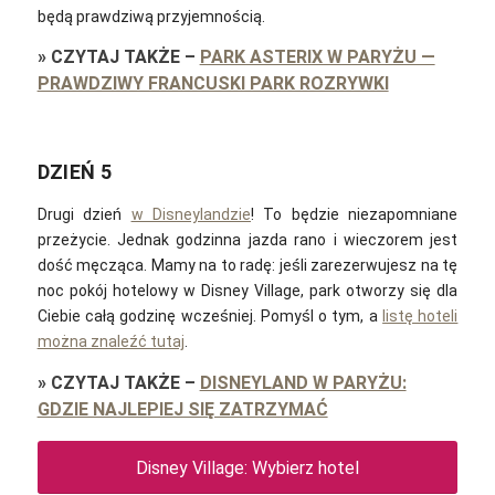
będą prawdziwą przyjemnością.
»
CZYTAJ TAKŻE
–
PARK ASTERIX W PARYŻU —
PRAWDZIWY FRANCUSKI PARK ROZRYWKI
DZIEŃ 5
Drugi dzień
w Disneylandzie
! To będzie niezapomniane
przeżycie. Jednak godzinna jazda rano i wieczorem jest
dość męcząca. Mamy na to radę: jeśli zarezerwujesz na tę
noc pokój hotelowy w Disney Village, park otworzy się dla
Ciebie całą godzinę wcześniej. Pomyśl o tym, a
listę hoteli
można znaleźć tutaj
.
»
CZYTAJ TAKŻE
–
DISNEYLAND W PARYŻU:
GDZIE NAJLEPIEJ SIĘ ZATRZYMAĆ
Disney Village: Wybierz hotel