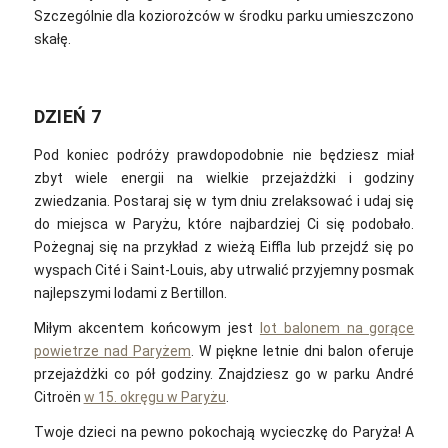
Szczególnie dla koziorożców w środku parku umieszczono
skałę.
DZIEŃ 7
Pod koniec podróży prawdopodobnie nie będziesz miał
zbyt wiele energii na wielkie przejażdżki i godziny
zwiedzania. Postaraj się w tym dniu zrelaksować i udaj się
do miejsca w Paryżu, które najbardziej Ci się podobało.
Pożegnaj się na przykład z wieżą Eiffla lub przejdź się po
wyspach Cité i Saint-Louis, aby utrwalić przyjemny posmak
najlepszymi lodami z Bertillon.
Miłym akcentem końcowym jest
lot balonem na gorące
powietrze nad Paryżem
. W piękne letnie dni balon oferuje
przejażdżki co pół godziny. Znajdziesz go w parku André
Citroën
w 15. okręgu w Paryżu
.
Twoje dzieci na pewno pokochają wycieczkę do Paryża! A