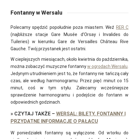
Fontanny w Wersalu
Polecamy spędzić popołudnie poza miastem. Weź
RER C
(najbliższe stacje Gare Musée d’Orsay i Invalides do
Tuileries) w kierunku Gare de Versailles Château Rive
Gauche. Twój przystanek jest ostatni.
W cieplejszych miesiącach, około kwietnia do października,
można zobaczyć muzyczne fontanny
w ogrodach Wersalu
.
Jedynym utrudnieniem jest to, że fontanny nie tańczą cały
czas, ale według harmonogramu. Przez pięć minut co 15
minut, coś w tym stylu. Zalecamy wcześniejsze
sprawdzenie harmonogramu i podejście do fontann w
odpowiednich godzinach.
»
CZYTAJ TAKŻE
–
WERSAL: BILETY, FONTANNY I
PRZYDATNE INFORMACJE O PAŁACU
W poniedziałek fontanny są wyłączone. Od wtorku do