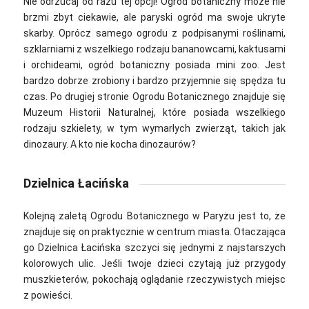
Nie odrzucaj od razu tej opcji! Ogród botaniczny może nie
brzmi zbyt ciekawie, ale paryski ogród ma swoje ukryte
skarby. Oprócz samego ogrodu z podpisanymi roślinami,
szklarniami z wszelkiego rodzaju bananowcami, kaktusami
i orchideami, ogród botaniczny posiada mini zoo. Jest
bardzo dobrze zrobiony i bardzo przyjemnie się spędza tu
czas. Po drugiej stronie Ogrodu Botanicznego znajduje się
Muzeum Historii Naturalnej, które posiada wszelkiego
rodzaju szkielety, w tym wymarłych zwierząt, takich jak
dinozaury. A kto nie kocha dinozaurów?
Dzielnica Łacińska
Kolejną zaletą Ogrodu Botanicznego w Paryżu jest to, że
znajduje się on praktycznie w centrum miasta. Otaczająca
go Dzielnica Łacińska szczyci się jednymi z najstarszych
kolorowych ulic. Jeśli twoje dzieci czytają już przygody
muszkieterów, pokochają oglądanie rzeczywistych miejsc
z powieści.