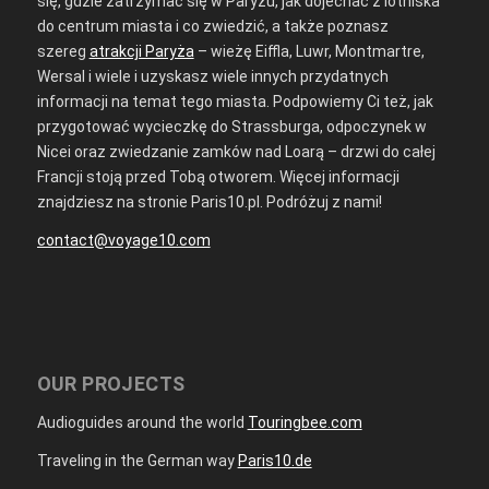
się, gdzie zatrzymać się w Paryżu, jak dojechać z lotniska
do centrum miasta i co zwiedzić, a także poznasz
szereg
atrakcji Paryża
– wieżę Eiffla, Luwr, Montmartre,
Wersal i wiele i uzyskasz wiele innych przydatnych
informacji na temat tego miasta. Podpowiemy Ci też, jak
przygotować wycieczkę do Strassburga, odpoczynek w
Nicei oraz zwiedzanie zamków nad Loarą – drzwi do całej
Francji stoją przed Tobą otworem. Więcej informacji
znajdziesz na stronie Paris10.pl. Podróżuj z nami!
contact@voyage10.com
OUR PROJECTS
Audioguides around the world
Touringbee.com
Traveling in the German way
Paris10.de