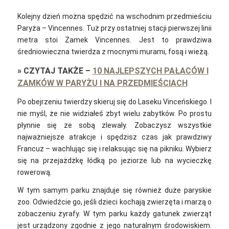
Kolejny dzień można spędzić na wschodnim przedmieściu
Paryża – Vincennes. Tuż przy ostatniej stacji pierwszej linii
metra stoi Zamek Vincennes. Jest to prawdziwa
średniowieczna twierdza z mocnymi murami, fosą i wieżą.
»
CZYTAJ TAKŻE
–
10 NAJLEPSZYCH PAŁACÓW I
ZAMKÓW W PARYŻU I NA PRZEDMIEŚCIACH
Po obejrzeniu twierdzy skieruj się do Laseku Vinceńskiego. I
nie myśl, że nie widziałeś zbyt wielu zabytków. Po prostu
płynnie się ze sobą zlewały. Zobaczysz wszystkie
najważniejsze atrakcje i spędzisz czas jak prawdziwy
Francuz – wachlując się i relaksując się na pikniku. Wybierz
się na przejażdżkę łódką po jeziorze lub na wycieczkę
rowerową.
W tym samym parku znajduje się również duże paryskie
zoo. Odwiedźcie go, jeśli dzieci kochają zwierzęta i marzą o
zobaczeniu żyrafy. W tym parku każdy gatunek zwierząt
jest urządzony zgodnie z jego naturalnym środowiskiem.