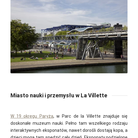
Jean-Marie Hullot / Wikimedia Commons / CC-BY-SA-2.0
Miasto nauki i przemysłu w La Villette
W 19 okręgu Paryża
, w Parc de la Villette znajduje się
doskonałe muzeum nauki. Pełno tam wszelkiego rodzaju
interaktywnych eksponatów, nawet dorośli dostają kopa, a
dzieci mogą tam spędzić cały dzień. Eksponaty podzielone