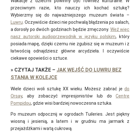
Wakacje z dziećmi powinny być również kulturalne. W
przeciwnym razie, kto nauczy ich kochać sztukę?
Wybierzmy się do najważniejszego muzeum świata –
Luwru
. Oczywiście dzieci nie pochwalą błądzenia po salach,
a dorosły po dwóch godzinach będzie zmęczony.
Weź więc
nasz autorski audioprzewodnik w języku polskim
, który
posiada mapę, dzięki czemu nie zgubisz się w muzeum i z
łatwością odnajdziesz główne arcydzieła. I oczywiście
ciekawe opowieści o sztuce.
»
CZYTAJ TAKŻE
–
JAK WEJŚĆ DO LUWRU BEZ
STANIA W KOLEJCE
Wiele dzieci woli sztukę XX wieku. Możesz zabrać je
do
Orsay
, aby zobaczyć impresjonistów lub do
Centre
Pompidou
, gdzie wisi bardziej nowoczesna sztuka.
Po muzeum odpocznij w ogrodach Tuileries. Jest piękny
wiosną i jesienią, a latem i w grudniu ma jarmark z
przejażdżkami i watą cukrową.