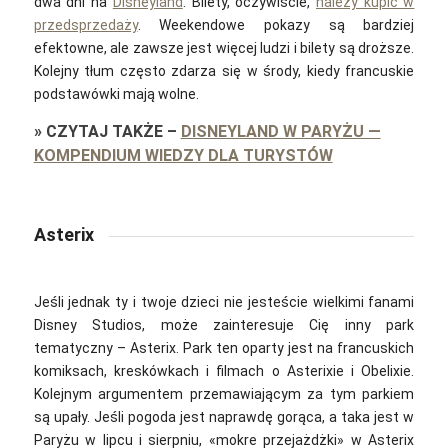
dwa dni na
Disneyland
. Bilety, oczywiście,
należy kupić w
przedsprzedaży
. Weekendowe pokazy są bardziej
efektowne, ale zawsze jest więcej ludzi i bilety są droższe.
Kolejny tłum często zdarza się w środy, kiedy francuskie
podstawówki mają wolne.
»
CZYTAJ TAKŻE
–
DISNEYLAND W PARYŻU —
KOMPENDIUM WIEDZY DLA TURYSTÓW
Asterix
Jeśli jednak ty i twoje dzieci nie jesteście wielkimi fanami
Disney Studios, może zainteresuje Cię inny park
tematyczny – Asterix. Park ten oparty jest na francuskich
komiksach, kreskówkach i filmach o Asterixie i Obelixie.
Kolejnym argumentem przemawiającym za tym parkiem
są upały. Jeśli pogoda jest naprawdę gorąca, a taka jest w
Paryżu w lipcu i sierpniu, «mokre przejażdżki» w Asterix