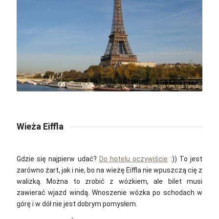
baccus7 / pixabay.com
Wieża Eiffla
Gdzie się najpierw udać?
Do hotelu oczywiście
:)) To jest
zarówno żart, jak i nie, bo na wieżę Eiffla nie wpuszczą cię z
walizką. Można to zrobić z wózkiem, ale bilet musi
zawierać wjazd windą. Wnoszenie wózka po schodach w
górę i w dół nie jest dobrym pomysłem.