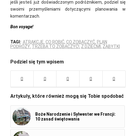
jeśli jesteś już doświadczonym podróżnikiem, podziel się
swoimi przemyśleniami dotyczącymi planowania w
komentarzach.
Bon voyage!
TAGI:
ATRAKCJE
,
CO ROBIĆ
,
CO ZOBACZYĆ
,
PLAN
PODRÓŻY
,
TRZEBA TO ZOBACZYĆ!
,
Z DZIEĆMI
,
ZABYTKI
Podziel się tym wpisem
Artykuły, które również mogą się Tobie spodobać
Boże Narodzenie i Sylwester we Francji:
10 zasad świętowania