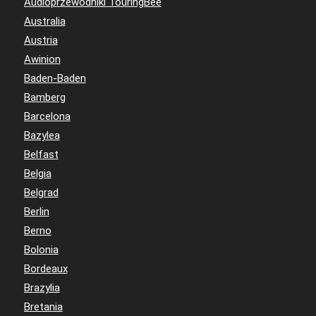
Audioprzewodniki TouringBee
Australia
Austria
Awinion
Baden-Baden
Bamberg
Barcelona
Bazylea
Belfast
Belgia
Belgrad
Berlin
Berno
Bolonia
Bordeaux
Brazylia
Bretania