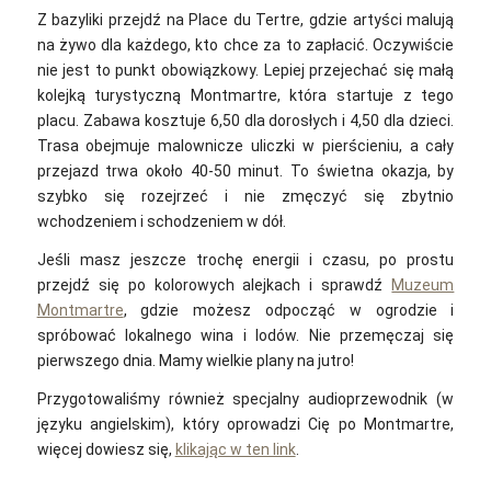
Z bazyliki przejdź na Place du Tertre, gdzie artyści malują
na żywo dla każdego, kto chce za to zapłacić. Oczywiście
nie jest to punkt obowiązkowy. Lepiej przejechać się małą
kolejką turystyczną Montmartre, która startuje z tego
placu. Zabawa kosztuje 6,50 dla dorosłych i 4,50 dla dzieci.
Trasa obejmuje malownicze uliczki w pierścieniu, a cały
przejazd trwa około 40-50 minut. To świetna okazja, by
szybko się rozejrzeć i nie zmęczyć się zbytnio
wchodzeniem i schodzeniem w dół.
Jeśli masz jeszcze trochę energii i czasu, po prostu
przejdź się po kolorowych alejkach i sprawdź
Muzeum
Montmartre
, gdzie możesz odpocząć w ogrodzie i
spróbować lokalnego wina i lodów. Nie przemęczaj się
pierwszego dnia. Mamy wielkie plany na jutro!
Przygotowaliśmy również specjalny audioprzewodnik (w
języku angielskim), który oprowadzi Cię po Montmartre,
więcej dowiesz się,
klikając w ten link
.