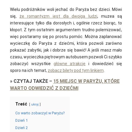
Wielu podróżników woli jechać do Paryża bez dzieci. Mówi
się,
że romantyzm jest dla dwojga ludzi
, muzea są
interesujące tylko dla dorosłych i, ogólnie rzecz biorąc, to
kłopot. Z tym ostatnim argumentem trudno polemizować,
więc postaramy się po prostu pomóc. Można zaplanować
wycieczkę do Paryża z dziećmi, która pozwoli zarówno
pokazać zabytki, jak i dobrze się bawić! А jeśli masz mało
czasu, wycieczka piętrowym autobusem pozwoli Ci szybko
zobaczyć wszystkie
główne atrakcje
i dowiedzieć się
sporo na ich temat,
zobacz bilety pod tym linkiem
.
»
CZYTAJ TAKŻE
–
15 MIEJSC W PARYŻU, KTÓRE
WARTO ODWIEDZIĆ Z DZIEĆMI
Treść
ukryj
Co warto zobaczyć w Paryżu?
Dzień 1
Dzień 2