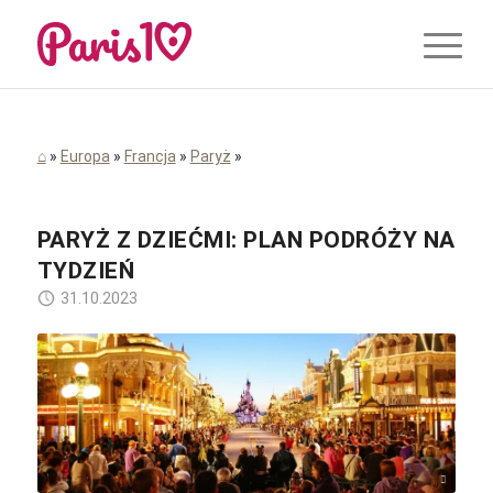
⌂
»
Europa
»
Francja
»
Paryż
»
PARYŻ Z DZIEĆMI: PLAN PODRÓŻY NA
TYDZIEŃ
31.10.2023
philipbase / pixabay.com